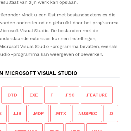
resultaat van zijn werk kan opslaan.
Hieronder vindt u een lijst met bestandsextensies die
worden ondersteund en gebruikt door het programma
Microsoft Visual Studio. De bestanden met de
onderstaande extensies kunnen instellingen,
 Microsoft Visual Studio -programma bevatten, evenals
l Studio -programma kan weergeven of bewerken.
N MICROSOFT VISUAL STUDIO
.DTD
.EXE
.F
.F90
.FEATURE
E
.LIB
.MDP
.MTX
.NUSPEC
.O