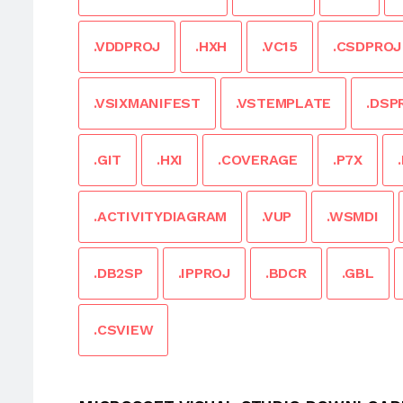
.VDDPROJ
.HXH
.VC15
.CSDPROJ
.VSIXMANIFEST
.VSTEMPLATE
.DSP
.GIT
.HXI
.COVERAGE
.P7X
.ACTIVITYDIAGRAM
.VUP
.WSMDI
.DB2SP
.IPPROJ
.BDCR
.GBL
.CSVIEW