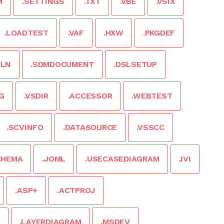
M
.SETTINGS
.TXT
.VBE
.VSIX
.LOADTEST
.VAF
.HXW
.PKGDEF
SLN
.SDMDOCUMENT
.DSLSETUP
G
.VSDIR
.ACCESSOR
.WEBTEST
.SCVINFO
.DATASOURCE
.VSSCC
CHEMA
.JOML
.USECASEDIAGRAM
.IVI
.ASP+
.ACTPROJ
.LAYERDIAGRAM
.MSDEV