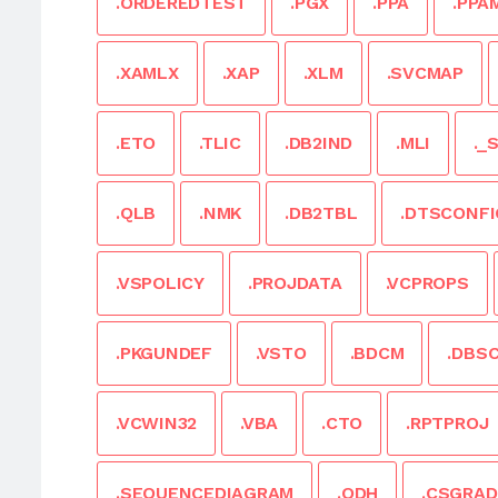
.ORDEREDTEST
.PGX
.PPA
.PPA
.XAMLX
.XAP
.XLM
.SVCMAP
.ETO
.TLIC
.DB2IND
.MLI
._
.QLB
.NMK
.DB2TBL
.DTSCONFI
.VSPOLICY
.PROJDATA
.VCPROPS
.PKGUNDEF
.VSTO
.BDCM
.DBS
.VCWIN32
.VBA
.CTO
.RPTPROJ
.SEQUENCEDIAGRAM
.ODH
.CSGRAD