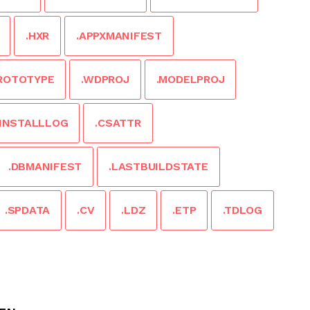
.HXR
.APPXMANIFEST
ROTOTYPE
.WDPROJ
.MODELPROJ
.INSTALLLOG
.CSATTR
.DBMANIFEST
.LASTBUILDSTATE
.SPDATA
.CV
.LDZ
.ETP
.TDLOG