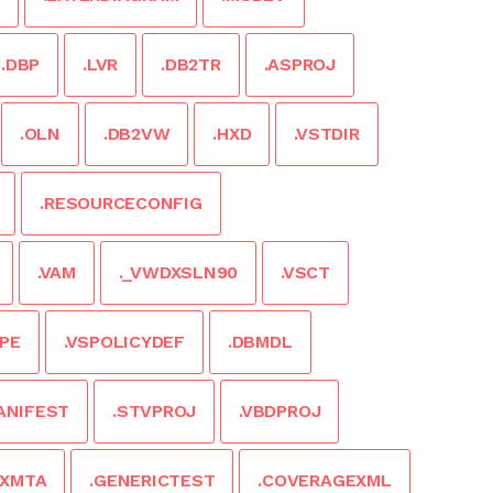
.DBP
.LVR
.DB2TR
.ASPROJ
.OLN
.DB2VW
.HXD
.VSTDIR
.RESOURCECONFIG
.VAM
._VWDXSLN90
.VSCT
PE
.VSPOLICYDEF
.DBMDL
ANIFEST
.STVPROJ
.VBDPROJ
.XMTA
.GENERICTEST
.COVERAGEXML