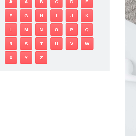
#
A
B
C
D
E
F
G
H
I
J
K
L
M
N
O
P
Q
R
S
T
U
V
W
X
Y
Z