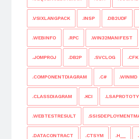
.VSIXLANGPACK
.INSP
.DB2UDF
.WEBINFO
.RPC
.WIN32MANIFEST
.JOMPROJ
.DB2P
.SVCLOG
.CFK
.COMPONENTDIAGRAM
.C#
.WINMD
.CLASSDIAGRAM
.KCI
.LSAPROTOTY
.WEBTESTRESULT
.SSISDEPLOYMENTM
.DATACONTRACT
.CTSYM
.H__