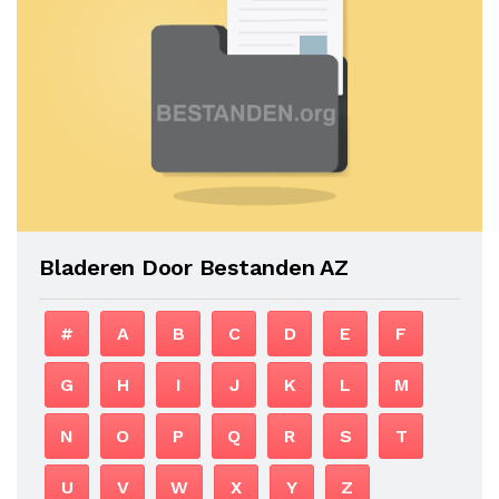
Bladeren Door Bestanden AZ
#
A
B
C
D
E
F
G
H
I
J
K
L
M
N
O
P
Q
R
S
T
U
V
W
X
Y
Z