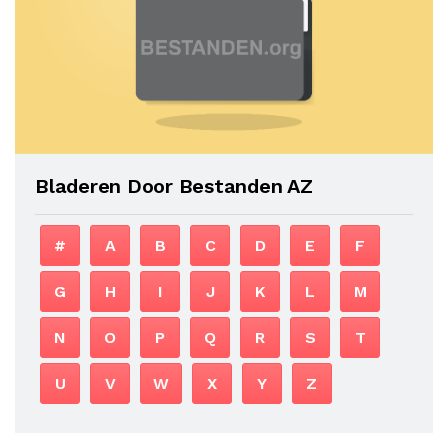
Bladeren Door Bestanden AZ
#
A
B
C
D
E
F
G
H
I
J
K
L
M
N
O
P
Q
R
S
T
U
V
W
X
Y
Z