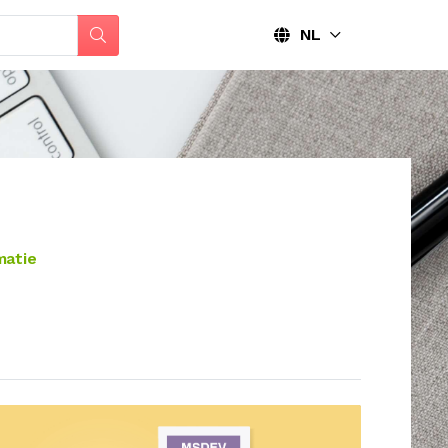
NL
matie