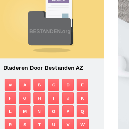
Bladeren Door Bestanden AZ
#
A
B
C
D
E
F
G
H
I
J
K
L
M
N
O
P
Q
R
S
T
U
V
W