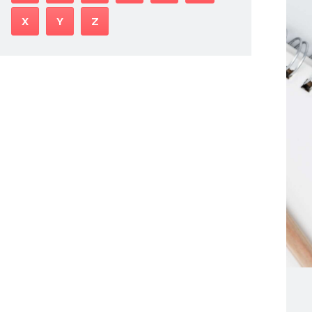
X
Y
Z