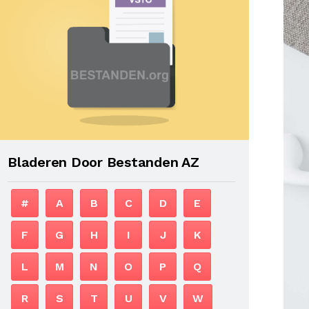
Bladeren Door Bestanden AZ
#
A
B
C
D
E
F
G
H
I
J
K
L
M
N
O
P
Q
R
S
T
U
V
W