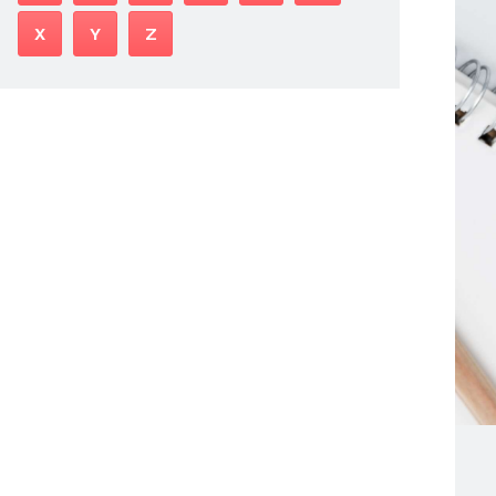
X
Y
Z