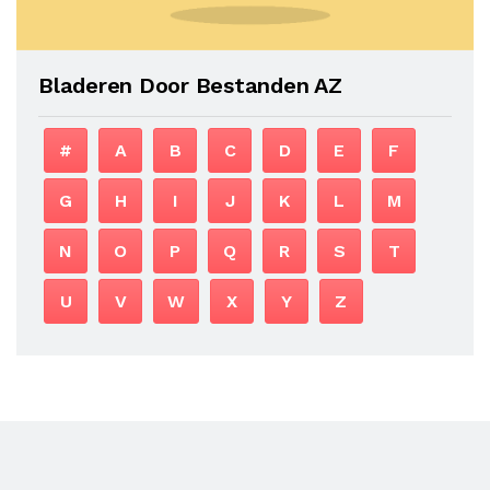
Bladeren Door Bestanden AZ
#
A
B
C
D
E
F
G
H
I
J
K
L
M
N
O
P
Q
R
S
T
U
V
W
X
Y
Z