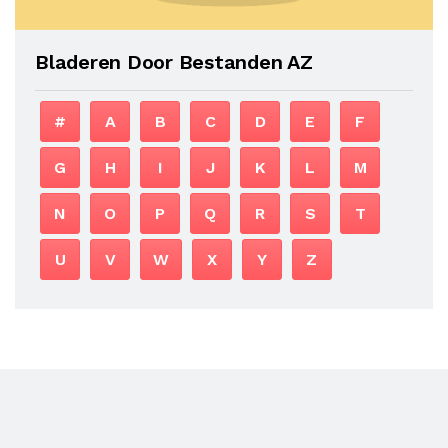
Bladeren Door Bestanden AZ
#
A
B
C
D
E
F
G
H
I
J
K
L
M
N
O
P
Q
R
S
T
U
V
W
X
Y
Z