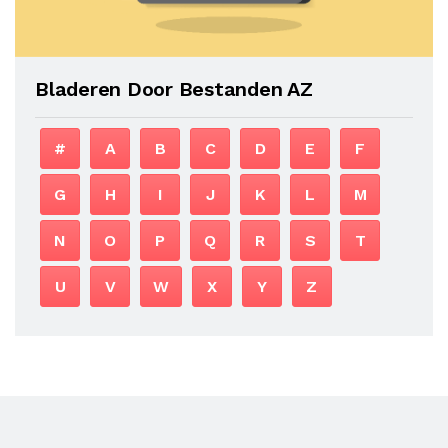
Bladeren Door Bestanden AZ
#
A
B
C
D
E
F
G
H
I
J
K
L
M
N
O
P
Q
R
S
T
U
V
W
X
Y
Z