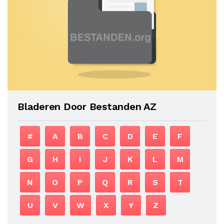
Bladeren Door Bestanden AZ
#
A
B
C
D
E
F
G
H
I
J
K
L
M
N
O
P
Q
R
S
T
U
V
W
X
Y
Z