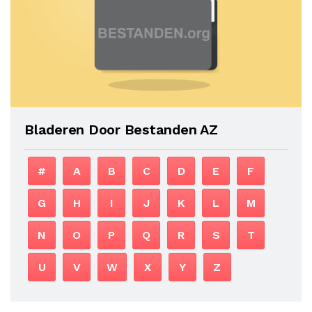
Bladeren Door Bestanden AZ
#
A
B
C
D
E
F
G
H
I
J
K
L
M
N
O
P
Q
R
S
T
U
V
W
X
Y
Z