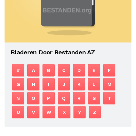
Bladeren Door Bestanden AZ
#
A
B
C
D
E
F
G
H
I
J
K
L
M
N
O
P
Q
R
S
T
U
V
W
X
Y
Z