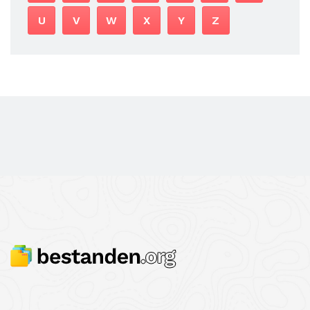
U
V
W
X
Y
Z