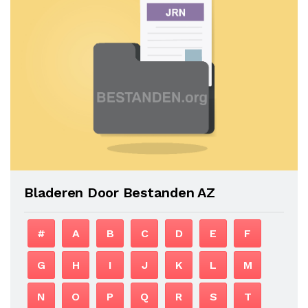
Bladeren Door Bestanden AZ
#
A
B
C
D
E
F
G
H
I
J
K
L
M
N
O
P
Q
R
S
T