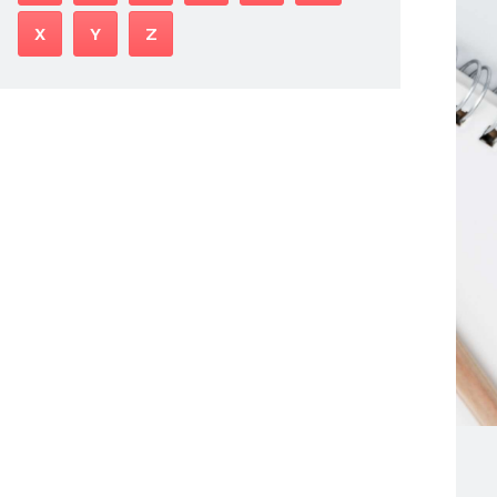
X
Y
Z