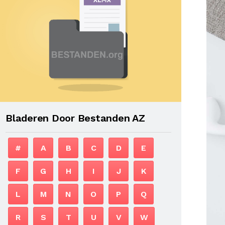
Bladeren Door Bestanden AZ
#
A
B
C
D
E
F
G
H
I
J
K
L
M
N
O
P
Q
R
S
T
U
V
W