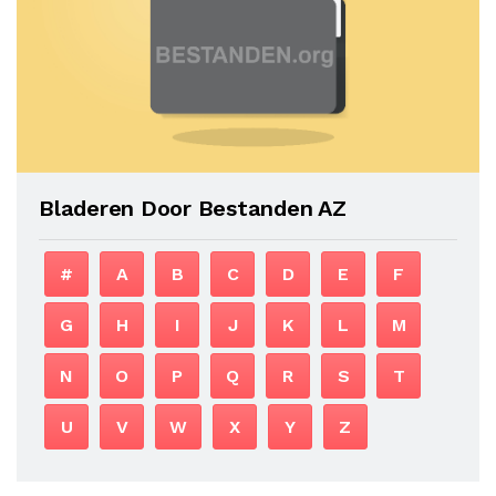
Bladeren Door Bestanden AZ
#
A
B
C
D
E
F
G
H
I
J
K
L
M
N
O
P
Q
R
S
T
U
V
W
X
Y
Z