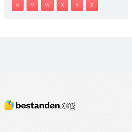
U
V
W
X
Y
Z