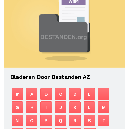
Bladeren Door Bestanden AZ
#
A
B
C
D
E
F
G
H
I
J
K
L
M
N
O
P
Q
R
S
T