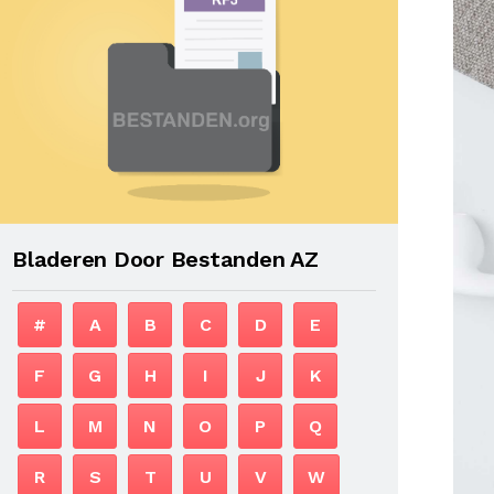
Bladeren Door Bestanden AZ
#
A
B
C
D
E
F
G
H
I
J
K
L
M
N
O
P
Q
R
S
T
U
V
W