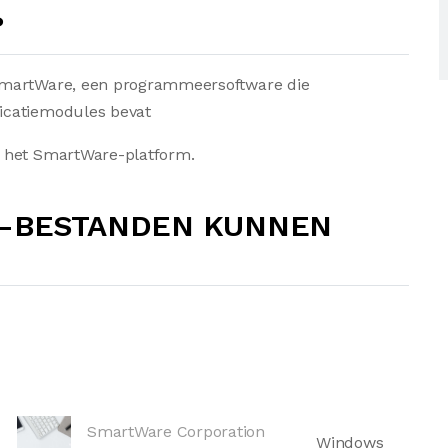
?
SmartWare, een programmeersoftware die
icatiemodules bevat
n het SmartWare-platform.
3-BESTANDEN KUNNEN
SmartWare Corporation
Windows