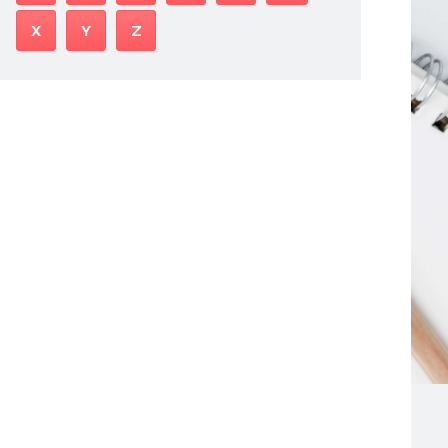
X
Y
Z