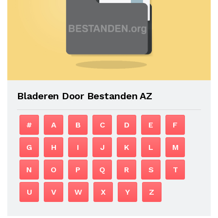
Bladeren Door Bestanden AZ
#
A
B
C
D
E
F
G
H
I
J
K
L
M
N
O
P
Q
R
S
T
U
V
W
X
Y
Z