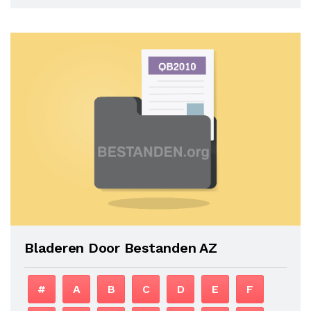
Bladeren Door Bestanden AZ
#
A
B
C
D
E
F