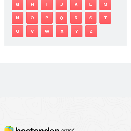
G
H
I
J
K
L
M
N
O
P
Q
R
S
T
U
V
W
X
Y
Z