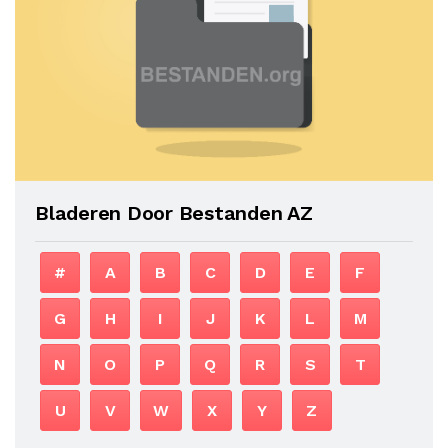
Bladeren Door Bestanden AZ
#
A
B
C
D
E
F
G
H
I
J
K
L
M
N
O
P
Q
R
S
T
U
V
W
X
Y
Z