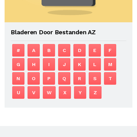
Bladeren Door Bestanden AZ
#
A
B
C
D
E
F
G
H
I
J
K
L
M
N
O
P
Q
R
S
T
U
V
W
X
Y
Z