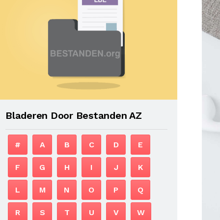
Bladeren Door Bestanden AZ
#
A
B
C
D
E
F
G
H
I
J
K
L
M
N
O
P
Q
R
S
T
U
V
W