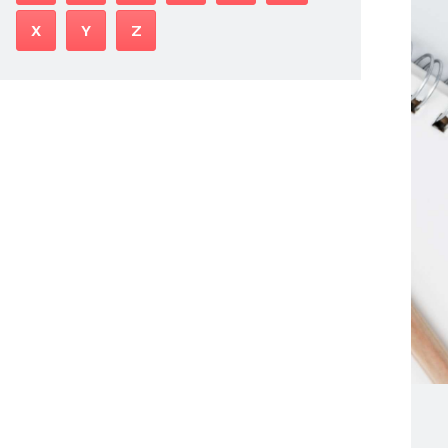
X
Y
Z