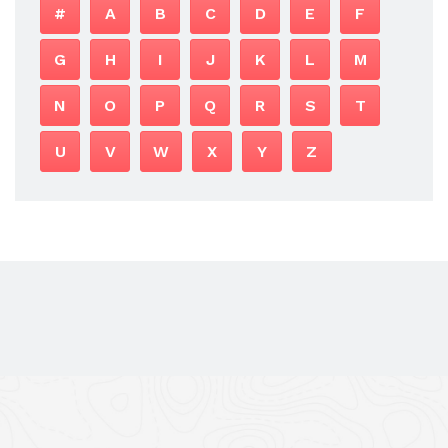
#
A
B
C
D
E
F
G
H
I
J
K
L
M
N
O
P
Q
R
S
T
U
V
W
X
Y
Z