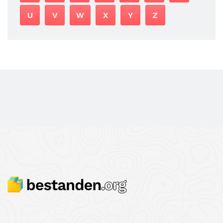
U
V
W
X
Y
Z