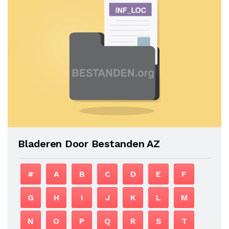
Bladeren Door Bestanden AZ
#
A
B
C
D
E
F
G
H
I
J
K
L
M
N
O
P
Q
R
S
T