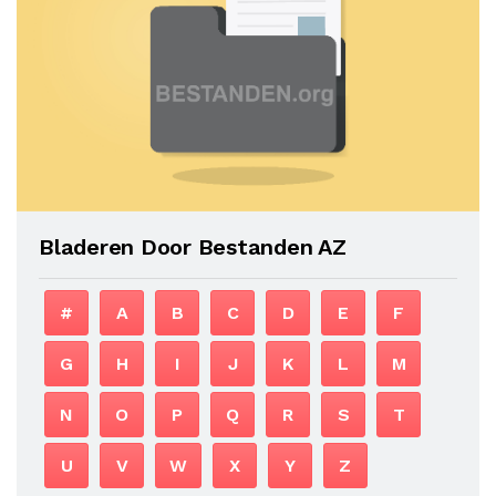
Bladeren Door Bestanden AZ
#
A
B
C
D
E
F
G
H
I
J
K
L
M
N
O
P
Q
R
S
T
U
V
W
X
Y
Z