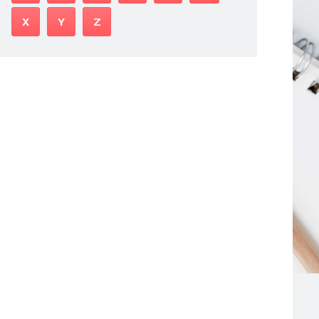
X
Y
Z