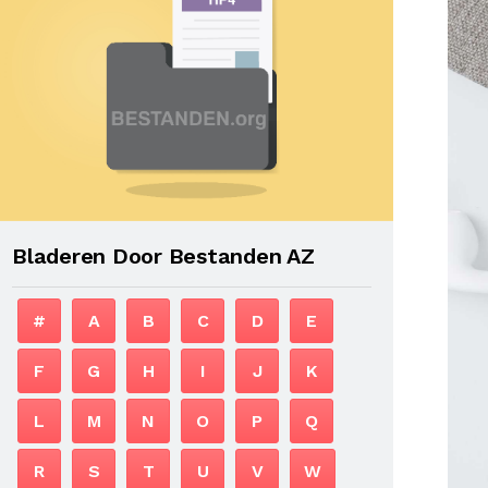
Bladeren Door Bestanden AZ
#
A
B
C
D
E
F
G
H
I
J
K
L
M
N
O
P
Q
R
S
T
U
V
W