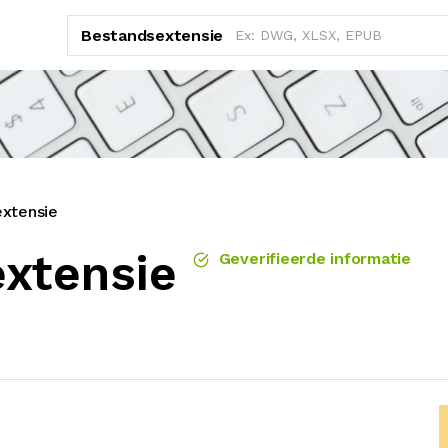
Bestandsextensie
xtensie
xtensie
Geverifieerde informatie