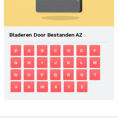
Bladeren Door Bestanden AZ
#
A
B
C
D
E
F
G
H
I
J
K
L
M
N
O
P
Q
R
S
T
U
V
W
X
Y
Z