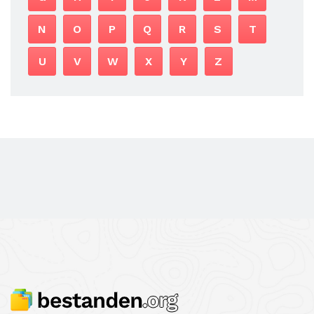
N
O
P
Q
R
S
T
U
V
W
X
Y
Z