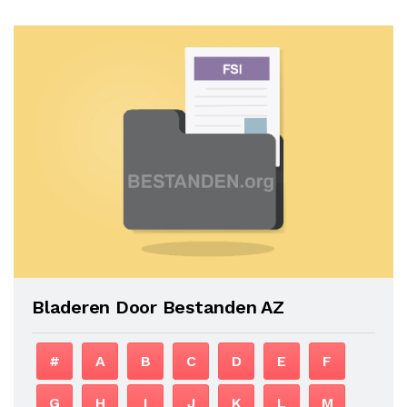
Bladeren Door Bestanden AZ
#
A
B
C
D
E
F
G
H
I
J
K
L
M