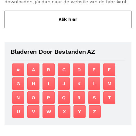
downloaden, ga dan naar de website van de fabrikant.
Klik hier
Bladeren Door Bestanden AZ
#
A
B
C
D
E
F
G
H
I
J
K
L
M
N
O
P
Q
R
S
T
U
V
W
X
Y
Z