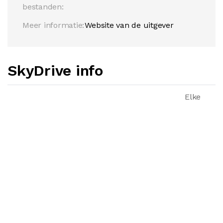
bestanden:
Meer informatie:
Website van de uitgever
SkyDrive info
Elke