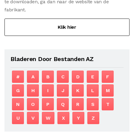
te downloaden, ga dan naar de website van de
fabrikant.
Klik hier
Bladeren Door Bestanden AZ
#
A
B
C
D
E
F
G
H
I
J
K
L
M
N
O
P
Q
R
S
T
U
V
W
X
Y
Z