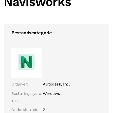
Navisworks
Bestandscategorie
Uitgever:
Autodesk, Inc.
Besturingssyste
Windows
em:
Ondersteunde
2