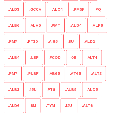
.ALD3
.GCCV
.ALC4
.PM5F
.PQ
.ALB6
.ALH5
.PMT
.ALD4
.ALF6
.PM?
.FT30
.AI65
.8U
.ALD2
.ALB4
.USP
.FCOD
.0B
.ALT4
.PM7
.PUBF
.AB65
.AT65
.ALT3
.ALB3
.15U
.PT6
.ALB5
.ALD5
.ALD6
.8M
.TYM
.12U
.ALT6