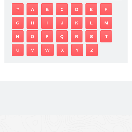
#
A
B
C
D
E
F
G
H
I
J
K
L
M
N
O
P
Q
R
S
T
U
V
W
X
Y
Z