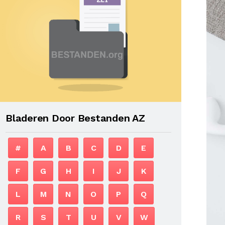
Bladeren Door Bestanden AZ
#
A
B
C
D
E
F
G
H
I
J
K
L
M
N
O
P
Q
R
S
T
U
V
W