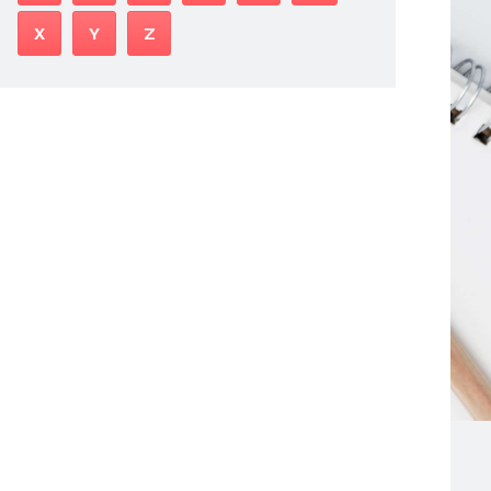
X
Y
Z