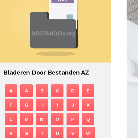
Bladeren Door Bestanden AZ
#
A
B
C
D
E
F
G
H
I
J
K
L
M
N
O
P
Q
R
S
T
U
V
W