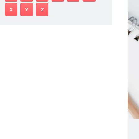
X
Y
Z