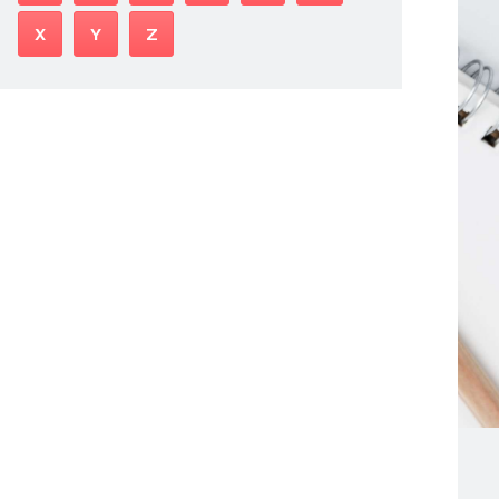
X
Y
Z