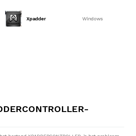
Xpadder
Windows
ADDERCONTROLLER-