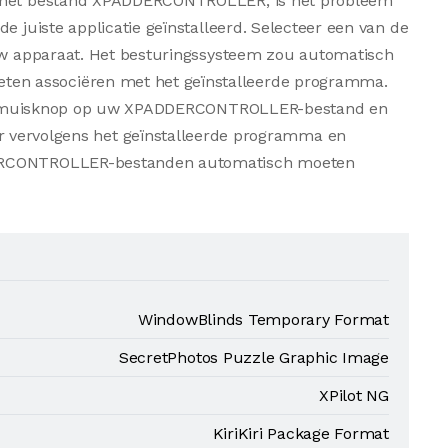
n het bestand XPADDERCONTROLLER, is het probleem
e juiste applicatie geïnstalleerd. Selecteer een van de
 uw apparaat. Het besturingssysteem zou automatisch
en associëren met het geïnstalleerde programma.
echtermuisknop op uw XPADDERCONTROLLER-bestand en
r vervolgens het geïnstalleerde programma en
DERCONTROLLER-bestanden automatisch moeten
WindowBlinds Temporary Format
SecretPhotos Puzzle Graphic Image
XPilot NG
KiriKiri Package Format