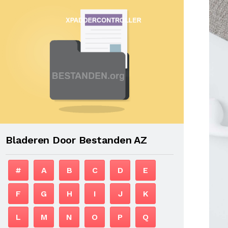
Bladeren Door Bestanden AZ
#
A
B
C
D
E
F
G
H
I
J
K
L
M
N
O
P
Q