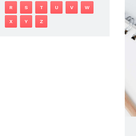
R
S
T
U
V
W
X
Y
Z