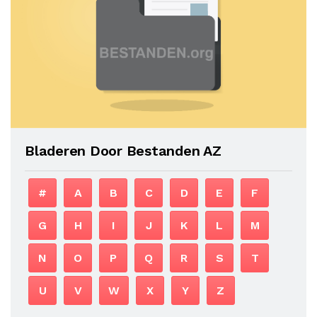
Bladeren Door Bestanden AZ
#
A
B
C
D
E
F
G
H
I
J
K
L
M
N
O
P
Q
R
S
T
U
V
W
X
Y
Z