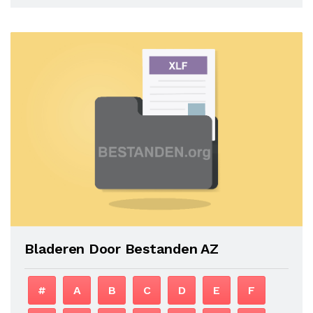
Bladeren Door Bestanden AZ
#
A
B
C
D
E
F