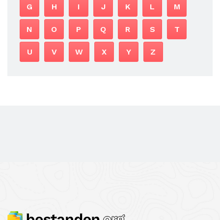
G
H
I
J
K
L
M
N
O
P
Q
R
S
T
U
V
W
X
Y
Z