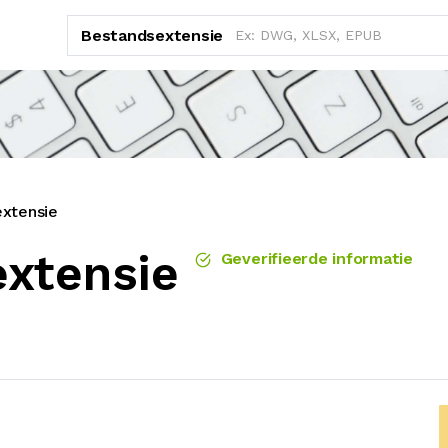
Bestandsextensie
xtensie
xtensie
Geverifieerde informatie