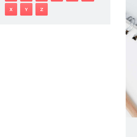
X
Y
Z