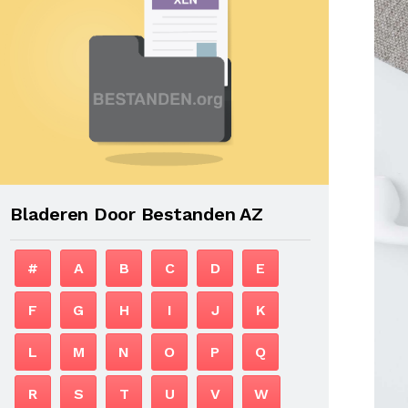
Bladeren Door Bestanden AZ
#
A
B
C
D
E
F
G
H
I
J
K
L
M
N
O
P
Q
R
S
T
U
V
W