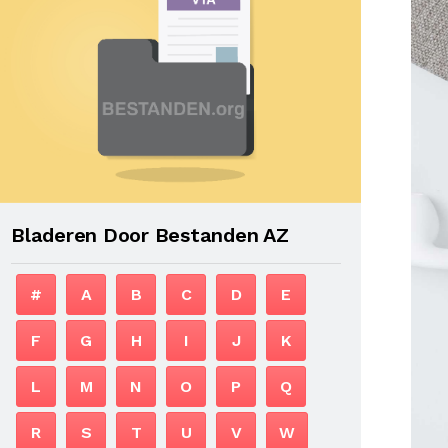
Bladeren Door Bestanden AZ
#
A
B
C
D
E
F
G
H
I
J
K
L
M
N
O
P
Q
R
S
T
U
V
W