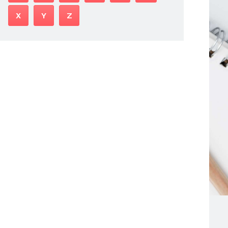
X
Y
Z