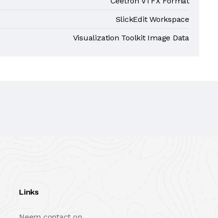
Ceetron VTFX Format
SlickEdit Workspace
Visualization Toolkit Image Data
Links
Neem contact op