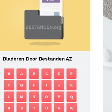
Bladeren Door Bestanden AZ
#
A
B
C
D
E
F
G
H
I
J
K
L
M
N
O
P
Q
R
S
T
U
V
W