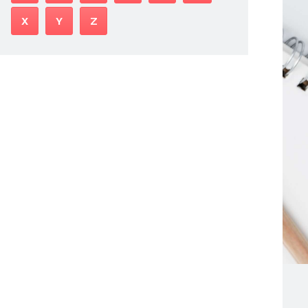
X
Y
Z