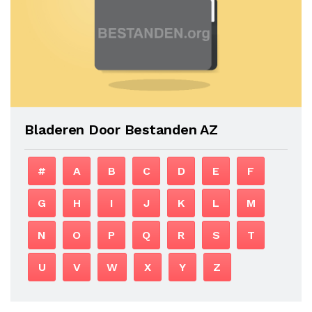
Bladeren Door Bestanden AZ
#
A
B
C
D
E
F
G
H
I
J
K
L
M
N
O
P
Q
R
S
T
U
V
W
X
Y
Z