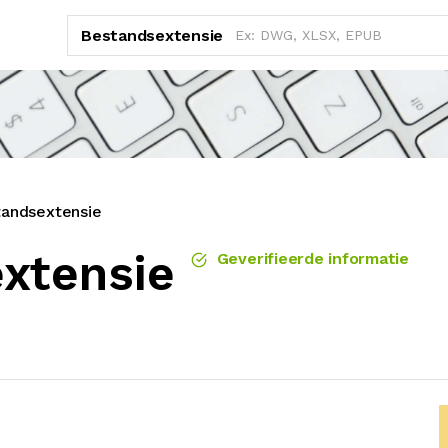
Bestandsextensie
andsextensie
xtensie
Geverifieerde informatie