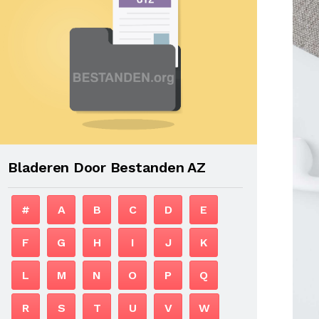
Bladeren Door Bestanden AZ
#
A
B
C
D
E
F
G
H
I
J
K
L
M
N
O
P
Q
R
S
T
U
V
W