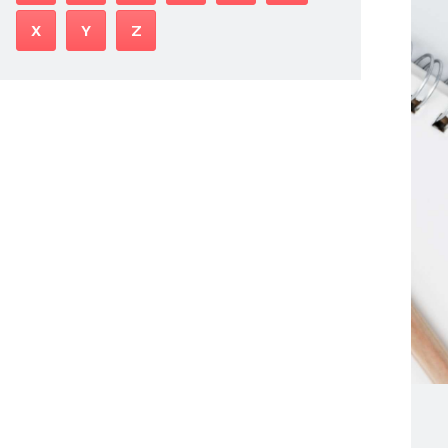
X
Y
Z