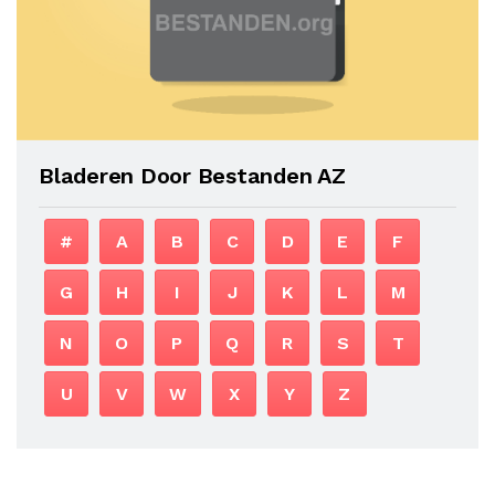
Bladeren Door Bestanden AZ
#
A
B
C
D
E
F
G
H
I
J
K
L
M
N
O
P
Q
R
S
T
U
V
W
X
Y
Z