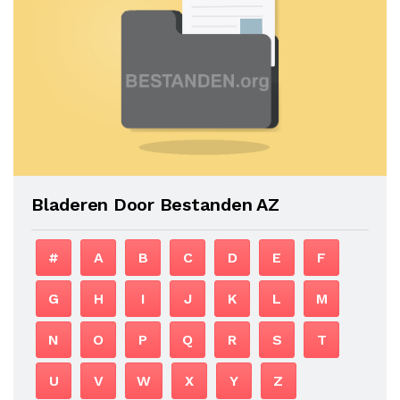
Bladeren Door Bestanden AZ
#
A
B
C
D
E
F
G
H
I
J
K
L
M
N
O
P
Q
R
S
T
U
V
W
X
Y
Z