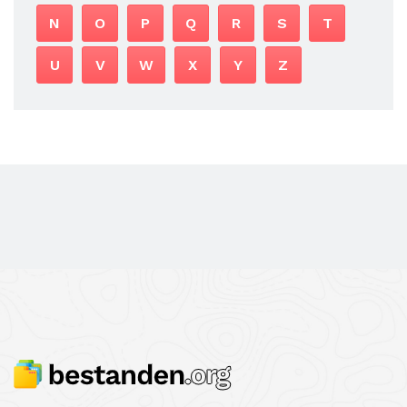
N
O
P
Q
R
S
T
U
V
W
X
Y
Z