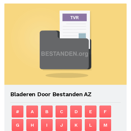
Bladeren Door Bestanden AZ
#
A
B
C
D
E
F
G
H
I
J
K
L
M