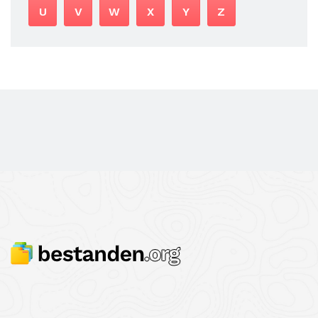
U
V
W
X
Y
Z