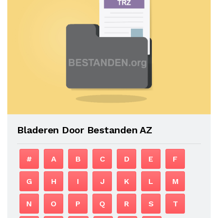
Bladeren Door Bestanden AZ
#
A
B
C
D
E
F
G
H
I
J
K
L
M
N
O
P
Q
R
S
T