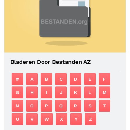
Bladeren Door Bestanden AZ
#
A
B
C
D
E
F
G
H
I
J
K
L
M
N
O
P
Q
R
S
T
U
V
W
X
Y
Z