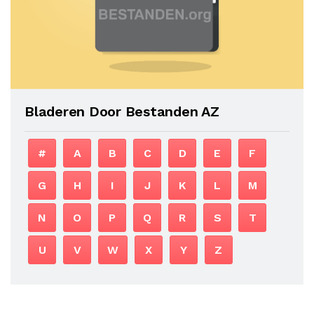
Bladeren Door Bestanden AZ
#
A
B
C
D
E
F
G
H
I
J
K
L
M
N
O
P
Q
R
S
T
U
V
W
X
Y
Z