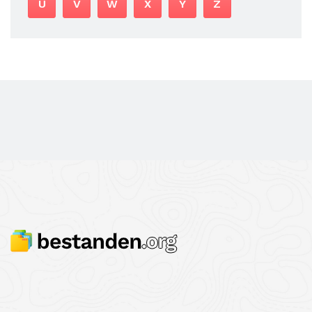
U
V
W
X
Y
Z