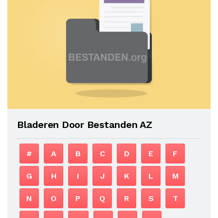
Bladeren Door Bestanden AZ
#
A
B
C
D
E
F
G
H
I
J
K
L
M
N
O
P
Q
R
S
T