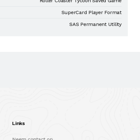
Roller Coaster Tycoon Saved Game
SuperCard Player Format
SAS Permanent Utility
Links
Neem contact op