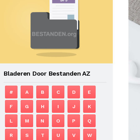
Bladeren Door Bestanden AZ
#
A
B
C
D
E
F
G
H
I
J
K
L
M
N
O
P
Q
R
S
T
U
V
W