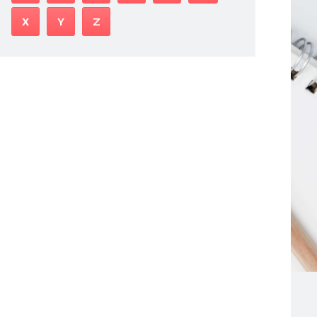
X
Y
Z