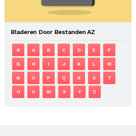
Bladeren Door Bestanden AZ
#
A
B
C
D
E
F
G
H
I
J
K
L
M
N
O
P
Q
R
S
T
U
V
W
X
Y
Z